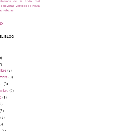
stilismos de la boda real
es
Revistas
Vestidos de novia
nd
rebajas
UX
EL BLOG
0)
7)
embre
(3)
embre
(3)
re
(3)
iembre
(5)
to
(1)
2)
(5)
o
(9)
(6)