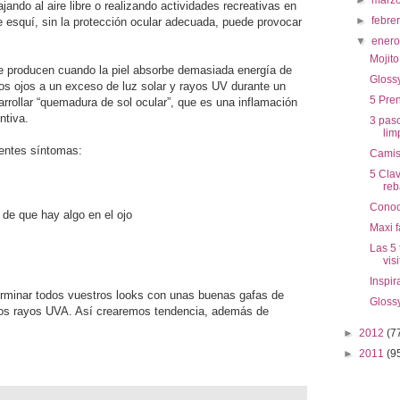
►
marz
ando al aire libre o realizando actividades recreativas en
►
febre
de esquí, sin la protección ocular adecuada, puede provocar
▼
ener
Mojit
 producen cuando la piel absorbe demasiada energía de
Gloss
os ojos a un exceso de luz solar y rayos UV durante un
5 Pre
rrollar “quemadura de sol ocular”, que es una inflamación
ntiva.
3 pas
lim
ientes síntomas:
Camise
5 Cla
reb
Conoc
 de que hay algo en el ojo
Maxi f
Las 5
vis
Inspir
rminar todos vuestros looks con unas buenas gafas de
Gloss
 los rayos UVA. Así crearemos tendencia, además de
►
2012
(7
►
2011
(9