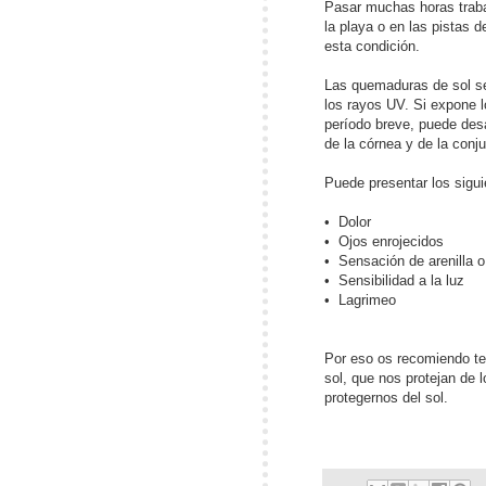
Pasar muchas horas trabaj
la playa o en las pistas 
esta condición.
Las quemaduras de sol se
los rayos UV. Si expone l
período breve, puede desa
de la córnea y de la conju
Puede presentar los sigu
•
Dolor
•
Ojos enrojecidos
•
Sensación de arenilla o
•
Sensibilidad a la luz
•
Lagrimeo
Por eso os recomiendo te
sol, que nos protejan de
protegernos del sol.