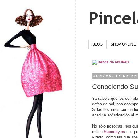
BLOG
SHOP ONLINE
JUEVES, 17 DE E
Conociendo Su
Ya sabéis que los comple
gafas de sol, nos acompa
Si las llevamos con un lo
añadirle sofisticación al
No sólo nosotras, nos que
online
Superdry.es
nos pr
y retro, como las que ap