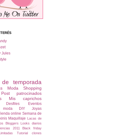
NTERÉS
andy
zet
y Jules
tyle
s de temporada
as
Moda
Shopping
Post patrocinados
s
Mis caprichos
Desfiles
Eventos
s moda
DIY
Joyas
ienda online
Semana de
kinis
Maquillaje
Lacas de
os
Bloggers
Looks diarios
dencias 2011
Black friday
imitadas
Tutorial
clones