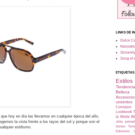
LINKS DE I
Dulce C
Nanysklo
Sincerel
Song of s
ETIQUETAS
Estilo
Tendenci
Belleza
Accesorio
celebrities
Consejo
Lookbook
T
e que hoy en día las llevamos en cualquier época del año,
la Moda
Bi
egernos la vista frente a los rayos del sol y porque son el
uñas
peinad
Sorteo
Ten
alquier estilismo.
Ediciones L