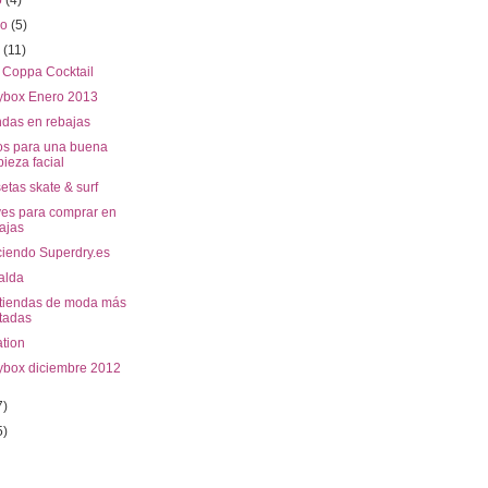
o
(4)
ro
(5)
o
(11)
o Coppa Cocktail
ybox Enero 2013
ndas en rebajas
os para una buena
pieza facial
tas skate & surf
ves para comprar en
ajas
iendo Superdry.es
alda
 tiendas de moda más
itadas
ation
ybox diciembre 2012
7)
5)