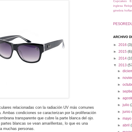
Cupcakes
E
inglesa
Reloj
ginebra hofla
PESORED
ARCHIVO D
►
2016
(3)
►
2015
(6)
►
2014
(1
▼
2013
(5
►
dici
►
novi
►
octub
►
sept
►
agos
►
julio
(
culares relacionadas con la radiación UV más comunes
►
junio
a. Ambas condiciones se caracterizan por la proliferación
embrana transparente que cubre la parte blanca del ojo.
►
may
partes blancas se vean amarillentas, lo que es una
►
abril
ara muchas personas.