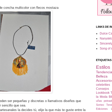
 de concha multicolor con flecos mostaza
LINKS DE I
Dulce C
Nanysklo
Sincerel
Song of s
ETIQUETAS
Estilo
Tendenci
Belleza
Accesorio
celebrities
Consejo
Lookbook
T
la Moda
Bi
den ser pequeñas y discretas o llamativos diseños que
uñas
peinad
Sorteo
Ten
r sencillo que sea.
Ediciones L
rtesanales la decides tú, elije la que más te guste entre la