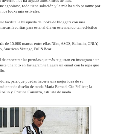
 invierno nos ha dejado unos kilitos de más.
ue agobiarse, todo tiene solución y la mía ha sido pasarme por
 los looks más estivales.
ue facilita la búsqueda de looks de bloggers con más
marcas favoritas para estar al día en este mundo tan ecléctico
ás de 15.000 marcas entre ellas Nike, ASOS, Balmain, ONLY,
, American Vintage, Pull&Bear...
d de encontrar las prendas que más te gustan en instagram a un
guste una foto en Instagram te llegará un email con la ropa que
llo.
dores, para que puedas hacerte una mejor idea de su
studiante de diseño de moda María Bernad, Gio Pellicer, la
oslin y Cristina Carranza, estilista de moda.