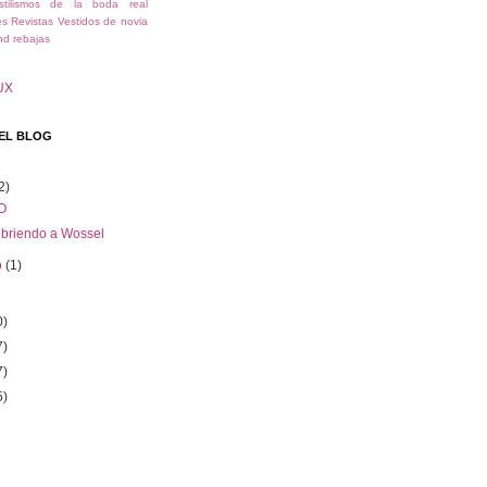
stilismos de la boda real
es
Revistas
Vestidos de novia
nd
rebajas
UX
EL BLOG
2)
O
briendo a Wossel
o
(1)
0)
7)
7)
5)