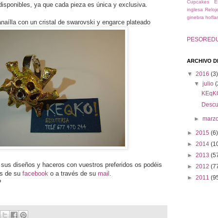
Cupcakes
E
disponibles, ya que cada pieza es única y exclusiva.
inglesa
Reloj
ginebra hofla
naílla con un cristal de swarovski y engarce plateado
PESORED
ARCHIVO D
▼
2016
(3)
▼
julio
(
KEqK
Descu
►
marz
►
2015
(6)
►
2014
(1
►
2013
(5
 sus diseños y haceros con vuestros preferidos os podéis
►
2012
(7
és de su
facebook
o a través de su
mail
.
►
2011
(9
?