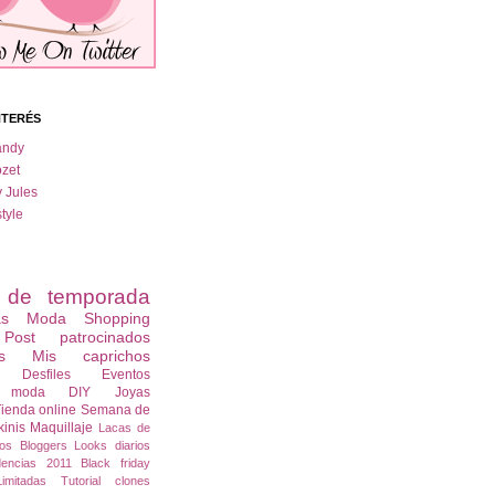
NTERÉS
andy
zet
y Jules
tyle
s de temporada
as
Moda
Shopping
Post patrocinados
s
Mis caprichos
Desfiles
Eventos
s moda
DIY
Joyas
ienda online
Semana de
kinis
Maquillaje
Lacas de
os
Bloggers
Looks diarios
dencias 2011
Black friday
imitadas
Tutorial
clones