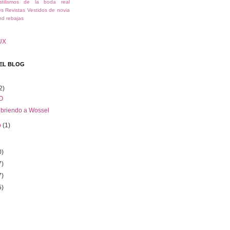
stilismos de la boda real
es
Revistas
Vestidos de novia
nd
rebajas
UX
EL BLOG
2)
O
briendo a Wossel
o
(1)
0)
7)
7)
5)