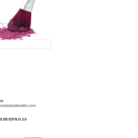
sa
celadasdeestilo.com
 DE ESTILO 2.0