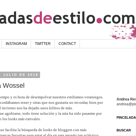
INSTAGRAM
TWITTER
CONTACT
E JULIO DE 2016
a Wossel
tiempo y es hora de desempolvar nuestros estilismos veraniegos.
Andrea Re
ordábamos tener y otras que nos gustaría no recordar, bien por
andrea@pin
 invierno nos ha dejado unos kilitos de más.
ue agobiarse, todo tiene solución y la mía ha sido pasarme por
PINCELADAS
 los looks más estivales.
ue facilita la búsqueda de looks de bloggers con más
BUSCAR
marcas favoritas para estar al día en este mundo tan ecléctico