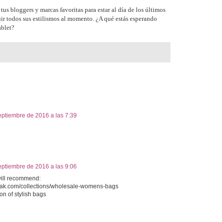
us bloggers y marcas favoritas para estar al día de los últimos
ir todos sus estilismos al momento. ¿A qué estás esperando
ablet?
eptiembre de 2016 a las 7:39
eptiembre de 2016 a las 9:06
will recommend:
eak.com/collections/wholesale-womens-bags
tion of stylish bags