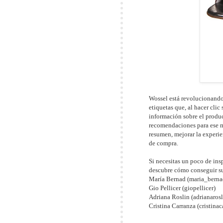
Wossel está revolucionando
etiquetas que, al hacer clic
información sobre el produc
recomendaciones para ese 
resumen, mejorar la experie
de compra.
Si necesitas un poco de ins
descubre cómo conseguir su
María Bernad (maria_berna
Gio Pellicer (giopellicer)
Adriana Roslin (adrianarosl
Cristina Carranza (cristina