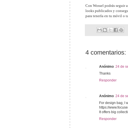
Con Wossel podrás seguir a t
looks publicados y consegu
para tenerla en tu móvil o t
4 comentarios:
Anónimo
24 de s
Thanks
Responder
Anónimo
24 de s
For design bag, I 
https://www.focus
It offers big collec
Responder