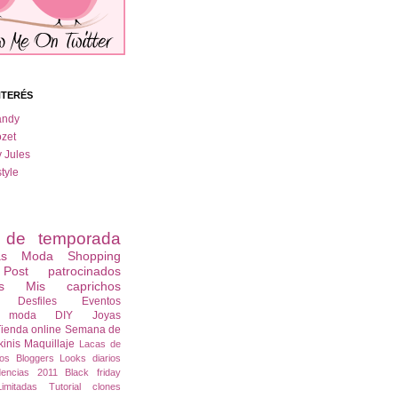
NTERÉS
andy
zet
y Jules
tyle
s de temporada
as
Moda
Shopping
Post patrocinados
s
Mis caprichos
Desfiles
Eventos
s moda
DIY
Joyas
ienda online
Semana de
kinis
Maquillaje
Lacas de
os
Bloggers
Looks diarios
dencias 2011
Black friday
imitadas
Tutorial
clones