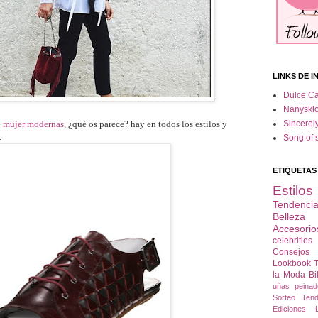
LINKS DE I
Dulce C
Nanysklo
e mujer modernas
, ¿qué os parece? hay en todos los estilos y
Sincerel
.
Song of s
ETIQUETAS
Estilo
Tendenci
Belleza
Accesorio
celebrities
Consejo
Lookbook
T
la Moda
Bi
uñas
peinad
Sorteo
Ten
Ediciones L