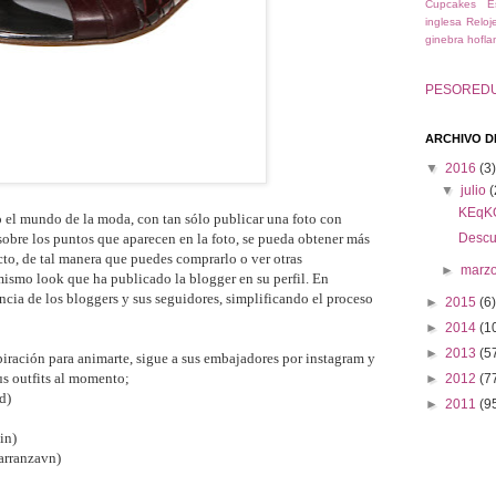
Cupcakes
E
inglesa
Reloj
ginebra hofla
PESORED
ARCHIVO D
▼
2016
(3)
▼
julio
(
KEqK
 el mundo de la moda, con tan sólo publicar una foto con
 sobre los puntos que aparecen en la foto, se pueda obtener más
Descu
to, de tal manera que puedes comprarlo o ver otras
►
marz
mismo look que ha publicado la
blogger en su perfil. En
ncia de los bloggers y sus seguidores, simplificando el proceso
►
2015
(6)
►
2014
(1
►
2013
(5
piración para animarte, sigue a sus embajadores por instagram y
s outfits al momento;
►
2012
(7
d)
►
2011
(9
in)
carranzavn)