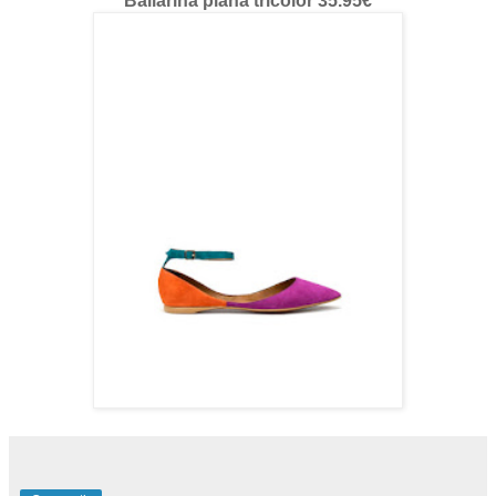
Bailarina plana tricolor 35.95€