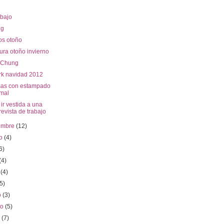
bajo
ng
os otoño
ura otoño invierno
 Chung
rk navidad 2012
as con estampado
mal
r vestida a una
revista de trabajo
iembre
(12)
to
(4)
6)
(4)
o
(4)
(5)
o
(3)
ro
(5)
o
(7)