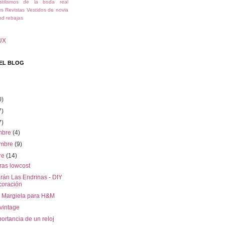
stilismos de la boda real
es
Revistas
Vestidos de novia
nd
rebajas
UX
EL BLOG
0)
7)
7)
embre
(4)
embre
(9)
re
(14)
as lowcost
rán Las Endrinas - DIY
oración
n Margiela para H&M
vintage
ortancia de un reloj