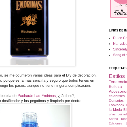
LINKS DE I
Dulce C
Nanysklo
Sincerel
Song of s
ETIQUETAS
o, se me ocurrieron varias ideas para el Diy de decoración.
Estilo
a, porque es la más sencilla y seguro que todos tenéis en
Tendenci
pongo los pasos, aunque no tiene ninguna complicación;
Belleza
Accesorio
 botella de
Pacharán Las Endrinas
, ¿fácil no?,
celebrities
 dosificador y las pegatinas y limpiarla por dentro.
Consejo
Lookbook
T
la Moda
Bi
uñas
peinad
Sorteo
Ten
Ediciones L