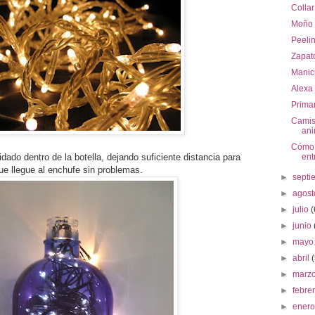
Collar
Moño 
Peeli
Zapat
Manic
Alexa
Prima
Camis
ani
Cómo i
dado dentro de la botella, dejando suficiente distancia para
ent
ue llegue al enchufe sin problemas.
►
sept
►
agos
►
julio
(
►
junio
►
may
►
abril
►
marz
►
febre
►
ener