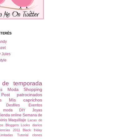
NTERÉS
andy
zet
y Jules
tyle
s de temporada
as
Moda
Shopping
Post patrocinados
s
Mis caprichos
Desfiles
Eventos
s moda
DIY
Joyas
ienda online
Semana de
kinis
Maquillaje
Lacas de
os
Bloggers
Looks diarios
dencias 2011
Black friday
imitadas
Tutorial
clones