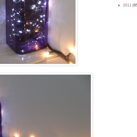
►
2011
(9