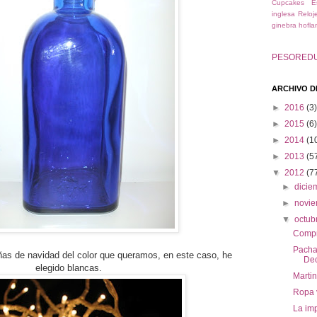
Cupcakes
E
inglesa
Reloj
ginebra hofla
PESORED
ARCHIVO D
►
2016
(3)
►
2015
(6)
►
2014
(1
►
2013
(5
▼
2012
(7
►
dici
►
novi
▼
octub
Compr
Pacha
as de navidad del color que queramos, en este caso, he
Dec
elegido blancas.
Marti
Ropa 
La imp