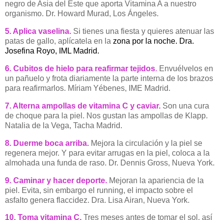
negro de Asia del Este que aporta Vitamina A a nuestro
organismo. Dr. Howard Murad, Los Ángeles.
5. Aplica vaselina.
Si tienes una fiesta y quieres atenuar las
patas de gallo, aplícatela en la
zona por la noche. Dra.
Josefina Royo, IML Madrid.
6. Cubitos de hielo para reafirmar tejidos
.
Envuélvelos en
un pañuelo y frota diariamente la parte interna de los brazos
para reafirmarlos. Míriam Yébenes, IME Madrid.
7. Alterna ampollas de vitamina C y caviar.
Son una cura
de choque para la piel. Nos gustan las ampollas de Klapp.
Natalia de la Vega, Tacha Madrid.
8. Duerme boca arriba.
Mejora la circulación y la piel se
regenera mejor. Y para evitar arrugas en la piel, coloca a la
almohada una funda de raso. Dr. Dennis Gross, Nueva York.
9. Caminar y hacer deporte.
Mejoran la apariencia de la
piel. Evita, sin embargo el running, el impacto sobre el
asfalto genera flaccidez. Dra. Lisa Airan, Nueva York.
10. Toma vitamina C.
Tres meses antes de tomar el sol, así