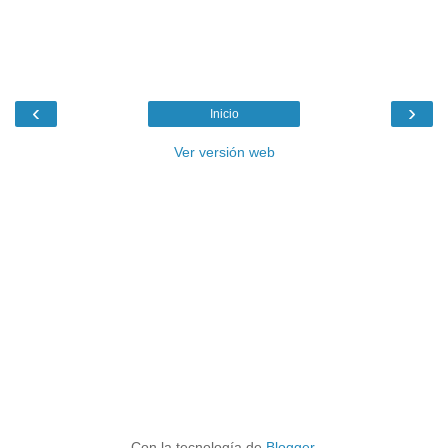
‹
›
Inicio
Ver versión web
Con la tecnología de
Blogger
.